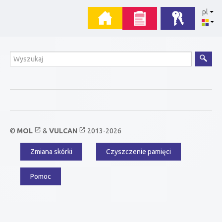
Przejdź
Menu
pl
do
zawartości
główne
Wyszukiwanie
open_in_new
open_in_new
©
MOL
&
VULCAN
2013-2026
Zmiana skórki
Czyszczenie pamięci
Menu
dodatkowe
Pomoc